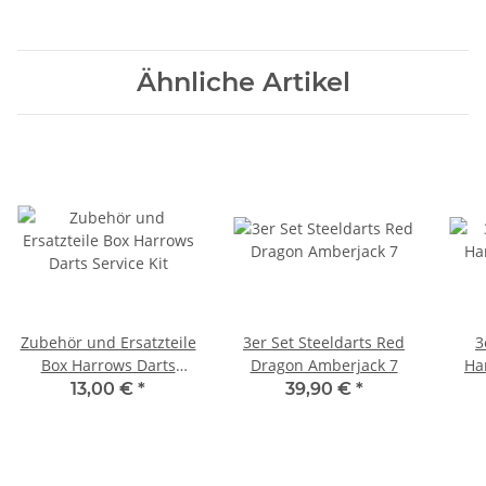
Ähnliche Artikel
Zubehör und Ersatzteile
3er Set Steeldarts Red
3
Box Harrows Darts
Dragon Amberjack 7
Ha
Service Kit
13,00 €
*
39,90 €
*