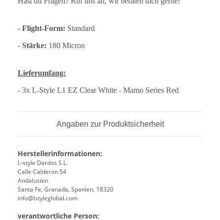
Hast du Fragen? Ruf uns an, wir beraten dich gerne!
-
Flight-Form:
Standard
-
Stärke:
180 Micron
Lieferumfang:
- 3x L-Style L1 EZ Clear White - Mamo Series Red
Angaben zur Produktsicherheit
Herstellerinformationen:
L-style Dardos S.L.
Calle Calderon 54
Andalusien
Santa Fe, Granada, Spanien, 18320
info@lstyleglobal.com
verantwortliche Person: