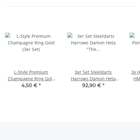
L-Style Premium
3er Set Steeldarts
3x 
Champagne Ring Gold
Harrows Damon Heta
HM
(3er Set)
"The Heat" Series 4 QPS
4,50 €
*
92,90 €
*
23 g