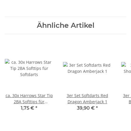
Ähnliche Artikel
ca. 30x Harrows Star Tip
3er Set Softdarts Red
3er 
2BA Softtips für
Dragon Amberjack 1
B
Softdarts
1,75 €
*
39,90 €
*