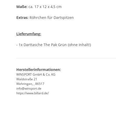
Maße:
ca. 17 x 12 x 4,5 cm
Extras:
Röhrchen für Dartspitzen
Lieferumfang:
- 1x Darttasche The Pak Grün (ohne Inhalt!)
Herstellerinformationen:
WINSPORT GmbH & Co. KG
Waldstraße 21
Wehringen, , 86517
info@winsport.de
https://www.billard.de/