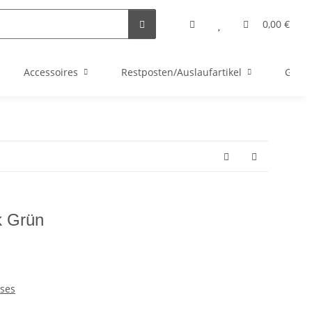
0,00 €
Accessoires
Restposten/Auslaufartikel
Gutsc
k Grün
ses