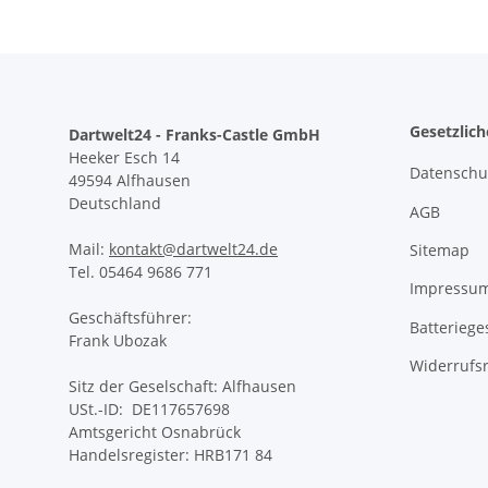
Gesetzlic
Dartwelt24 - Franks-Castle GmbH
Heeker Esch 14
Datenschu
49594 Alfhausen
Deutschland
AGB
Mail:
kontakt@dartwelt24.de
Sitemap
Tel. 05464 9686 771
Impressu
Geschäftsführer:
Batteriege
Frank Ubozak
Widerrufs
Sitz der Geselschaft: Alfhausen
USt.-ID: DE117657698
Amtsgericht Osnabrück
Handelsregister: HRB171 84