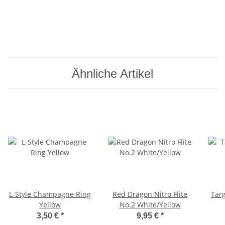
Ähnliche Artikel
L-Style Champagne Ring
Red Dragon Nitro Flite
Targ
Yellow
No.2 White/Yellow
3,50 €
*
9,95 €
*