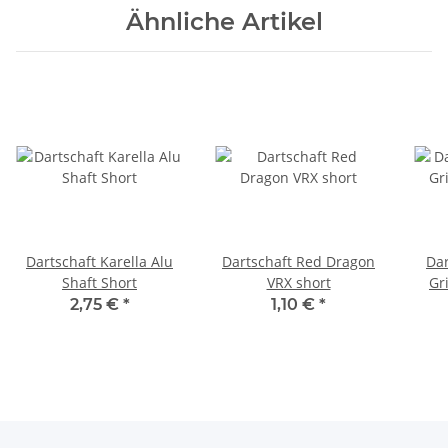
Ähnliche Artikel
Dartschaft Karella Alu
Dartschaft Red Dragon
Dar
Shaft Short
VRX short
Gr
2,75 €
*
1,10 €
*