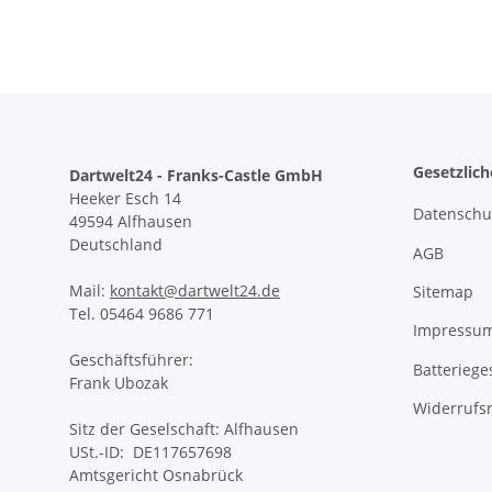
Gesetzlic
Dartwelt24 - Franks-Castle GmbH
Heeker Esch 14
Datenschu
49594 Alfhausen
Deutschland
AGB
Mail:
kontakt@dartwelt24.de
Sitemap
Tel. 05464 9686 771
Impressu
Geschäftsführer:
Batteriege
Frank Ubozak
Widerrufs
Sitz der Geselschaft: Alfhausen
USt.-ID: DE117657698
Amtsgericht Osnabrück