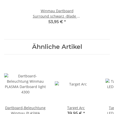
Winmau Dartboard
Surround schwarz -Blade 6 -
PDC- 4441
53,95 €
*
Ähnliche Artikel
Dartboard-Beleuchtung
Target Arc
Ta
Winmau PLASMA
LED
39,95 €
*