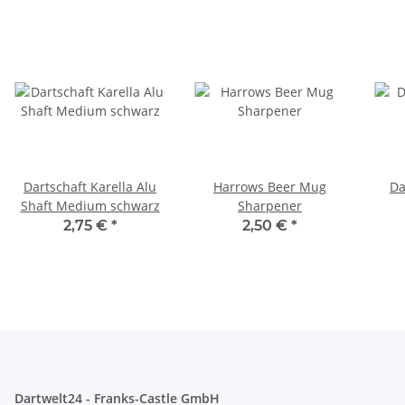
Dartschaft Karella Alu
Harrows Beer Mug
Da
Shaft Medium schwarz
Sharpener
2,75 €
*
2,50 €
*
Dartwelt24 - Franks-Castle GmbH