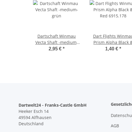
Dartschaft Winmau
Dart Flights Winma
Vecta Shaft -medium-
Prism Alpha Black 
grün
Red 6915.178
2,95 €
*
1,40 €
*
Gesetzlic
Dartwelt24 - Franks-Castle GmbH
Heeker Esch 14
Datenschu
49594 Alfhausen
Deutschland
AGB