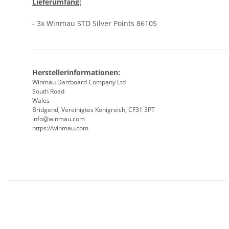
Lieferumfang:
- 3x Winmau STD Silver Points 8610S
Herstellerinformationen:
Winmau Dartboard Company Ltd
South Road
Wales
Bridgend, Vereinigtes Königreich, CF31 3PT
info@winmau.com
https://winmau.com