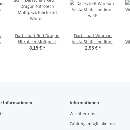
u
Dartschaft Red Dragon
Dartschaft Winmau
&
Nitrotech Multipack
Vecta Shaft -medium-
Wi
Black and White 9-teilig
weiß
8,15 €
*
2,95 €
*
Medium 381
he Informationen
Informationen
tz
Wir über uns
Zahlungsmöglichkeiten