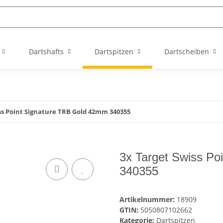
Dartshafts
Dartspitzen
Dartscheiben
ss Point Signature TRB Gold 42mm 340355
3x Target Swiss P
340355
Artikelnummer:
18909
GTIN:
5050807102662
Kategorie:
Dartspitzen