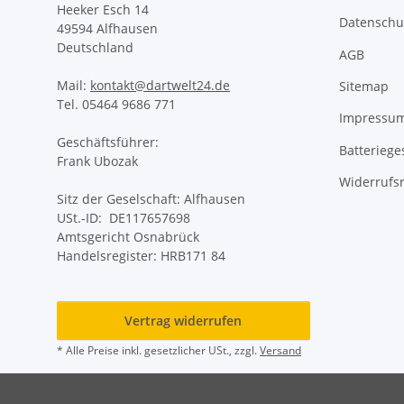
Heeker Esch 14
Datenschu
49594 Alfhausen
Deutschland
AGB
Mail:
kontakt@dartwelt24.de
Sitemap
Tel. 05464 9686 771
Impressu
Geschäftsführer:
Batteriege
Frank Ubozak
Widerrufs
Sitz der Geselschaft: Alfhausen
USt.-ID: DE117657698
Amtsgericht Osnabrück
Handelsregister: HRB171 84
Vertrag widerrufen
* Alle Preise inkl. gesetzlicher USt., zzgl.
Versand