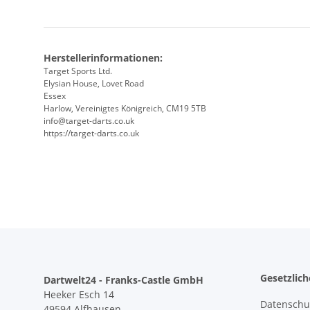
Herstellerinformationen:
Target Sports Ltd.
Elysian House, Lovet Road
Essex
Harlow, Vereinigtes Königreich, CM19 5TB
info@target-darts.co.uk
https://target-darts.co.uk
Gesetzlic
Dartwelt24 - Franks-Castle GmbH
Heeker Esch 14
Datenschu
49594 Alfhausen