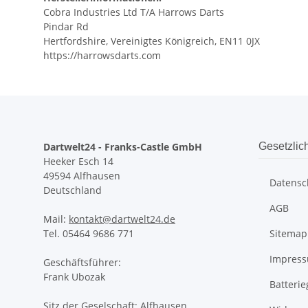
Cobra Industries Ltd T/A Harrows Darts
Pindar Rd
Hertfordshire, Vereinigtes Königreich, EN11 0JX
https://harrowsdarts.com
Dartwelt24 - Franks-Castle GmbH
Gesetzlic
Heeker Esch 14
49594 Alfhausen
Datensc
Deutschland
AGB
Mail:
kontakt@dartwelt24.de
Tel. 05464 9686 771
Sitemap
Impres
Geschäftsführer:
Frank Ubozak
Batteri
Sitz der Geselschaft: Alfhausen