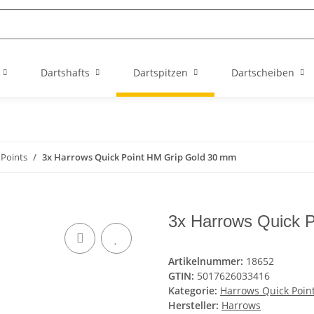
Dartshafts
Dartspitzen
Dartscheiben
 Points
3x Harrows Quick Point HM Grip Gold 30 mm
3x Harrows Quick 
Artikelnummer:
18652
GTIN:
5017626033416
Kategorie:
Harrows Quick Poin
Hersteller:
Harrows