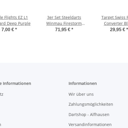
le Flights EZ L1
3er Set Steeldarts
Target Swiss 
ard Deep Purple
Winmau Firestorm
Converter Bl
Flame 1
7,00 €
*
71,95 €
*
29,95 €
*
e Informationen
Informationen
tz
Wir über uns
Zahlungsmöglichkeiten
Dartshop - Alfhausen
m
Versandinformationen