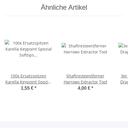
Ähnliche Artikel
100x Ersatzspitzen
Shaftresteentferner
3er
Karella Keypoint Spezial
Harrows Extractor Tool
Dra
Softtips für Softdarts
1,55 €
*
4,00 €
*