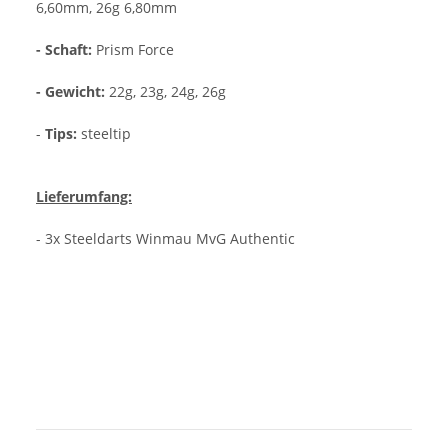
6,60mm, 26g 6,80mm
- Schaft:
Prism Force
- Gewicht:
22g, 23g, 24g, 26g
-
Tips:
steeltip
Lieferumfang:
- 3x Steeldarts Winmau MvG Authentic