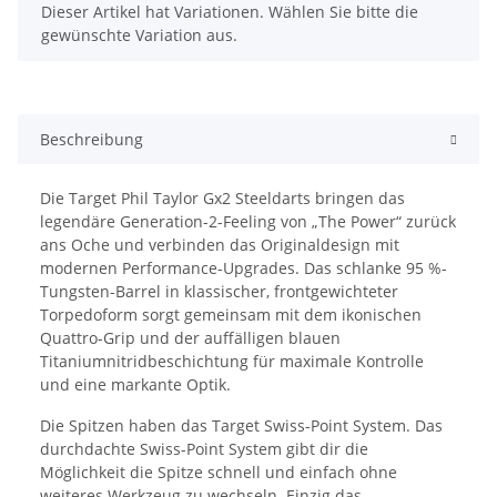
x
Dieser Artikel hat Variationen. Wählen Sie bitte die
gewünschte Variation aus.
Beschreibung
Die Target Phil Taylor Gx2 Steeldarts bringen das
legendäre Generation-2-Feeling von „The Power“ zurück
ans Oche und verbinden das Originaldesign mit
modernen Performance-Upgrades. Das schlanke 95 %-
Tungsten-Barrel in klassischer, frontgewichteter
Torpedoform sorgt gemeinsam mit dem ikonischen
Quattro-Grip und der auffälligen blauen
Titaniumnitridbeschichtung für maximale Kontrolle
und eine markante Optik.
Die Spitzen haben das Target Swiss-Point System. Das
durchdachte Swiss-Point System gibt dir die
Möglichkeit die Spitze schnell und einfach ohne
weiteres Werkzeug zu wechseln. Einzig das