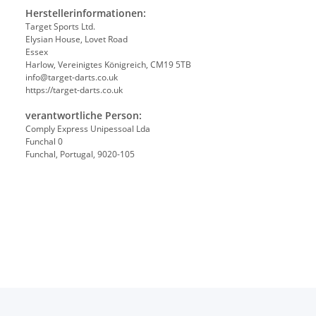
Herstellerinformationen:
Target Sports Ltd.
Elysian House, Lovet Road
Essex
Harlow, Vereinigtes Königreich, CM19 5TB
info@target-darts.co.uk
https://target-darts.co.uk
verantwortliche Person:
Comply Express Unipessoal Lda
Funchal 0
Funchal, Portugal, 9020-105