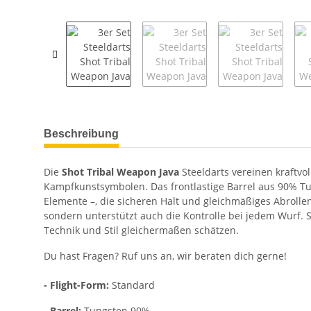
weitere Registerkarten anzeigen
Beschreibung
Die
Shot Tribal Weapon Java
Steeldarts vereinen kraftvo
Kampfkunstsymbolen. Das frontlastige Barrel aus 90% Tun
Elemente –, die sicheren Halt und gleichmäßiges Abrollen 
sondern unterstützt auch die Kontrolle bei jedem Wurf. So 
Technik und Stil gleichermaßen schätzen.
Du hast Fragen? Ruf uns an, wir beraten dich gerne!
- Flight-Form:
Standard
-
Barrel:
Tungsten 90%