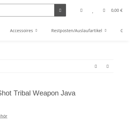
0,00 €
Accessoires
Restposten/Auslaufartikel
Gutsc
 Shot Tribal Weapon Java
ehör