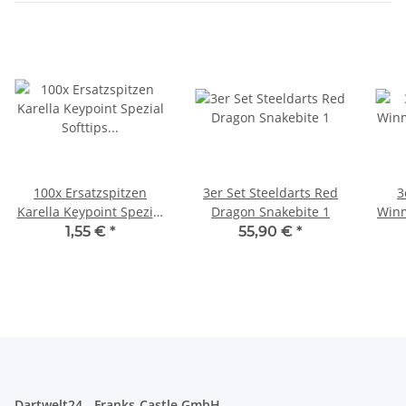
100x Ersatzspitzen
3er Set Steeldarts Red
3
Karella Keypoint Spezial
Dragon Snakebite 1
Winm
Softtips für Softdarts
1,55 €
*
55,90 €
*
Dartwelt24 - Franks-Castle GmbH