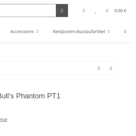
0,00 €
Accessoires
Restposten/Auslaufartikel
Gutsc
 Bull's Phantom PT1
ehör