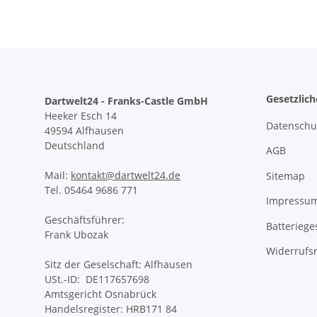
Gesetzlic
Dartwelt24 - Franks-Castle GmbH
Heeker Esch 14
Datenschu
49594 Alfhausen
Deutschland
AGB
Mail:
kontakt@dartwelt24.de
Sitemap
Tel. 05464 9686 771
Impressu
Geschäftsführer:
Batteriege
Frank Ubozak
Widerrufs
Sitz der Geselschaft: Alfhausen
USt.-ID: DE117657698
Amtsgericht Osnabrück
Handelsregister: HRB171 84