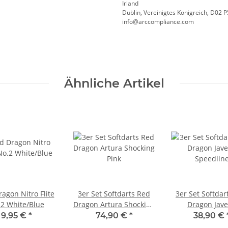
Irland
Dublin, Vereinigtes Königreich, D02 
info@arccompliance.com
Ähnliche Artikel
agon Nitro Flite
3er Set Softdarts Red
3er Set Softdar
2 White/Blue
Dragon Artura Shocking
Dragon Jave
Pink
Speedlin
9,95 €
*
74,90 €
*
38,90 €