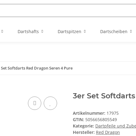
Dartshafts
Dartspitzen
Dartscheiben
 Set Softdarts Red Dragon Seren 4 Pure
3er Set Softdart
Artikelnummer:
17975
GTIN:
5056656805549
Kategorie:
Dartpfeile und Zub
Hersteller:
Red Dragon