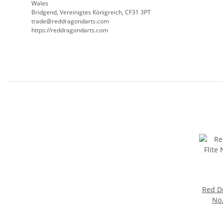
Wales
Bridgend, Vereinigtes Königreich, CF31 3PT
trade@reddragondarts.com
https://reddragondarts.com
Red Dr
No.