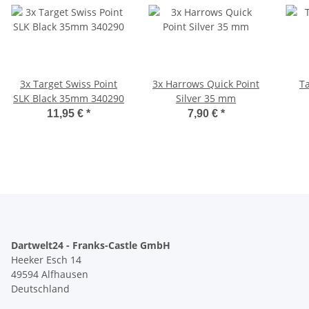
3x Target Swiss Point
3x Harrows Quick Point
Ta
SLK Black 35mm 340290
Silver 35 mm
11,95 €
*
7,90 €
*
Dartwelt24 - Franks-Castle GmbH
Heeker Esch 14
49594 Alfhausen
Deutschland