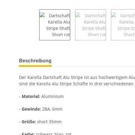
weitere Registerkarten anzeigen
Beschreibung
Der Karella Dartshaft Alu Stripe ist aus hochwertigem Al
sind die Karella Alu Stripe Schäfte in drei verschiedenen
-
Material:
Aluminium
-
Gewinde:
2BA, 6mm
-
Größe:
short 35mm
-
Farbe:
schwarz, blau, rot