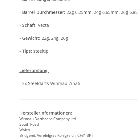
- Barrel-Durchmesser:
22g
6,25mm, 24g 6,65mm, 26g 6,
- Schaft:
Vecta
- Gewicht:
22g, 24g, 26g
-
Tips:
steeltip
Lieferumfang:
- 3x Steeldarts Winmau Zinati
Herstellerinformationen:
Winmau Dartboard Company Ltd
South Road
Wales
Bridgend, Vereinigtes Königreich, CF31 3PT