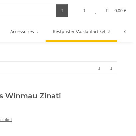
0,00 €
Accessoires
Restposten/Auslaufartikel
Gutsc
ts Winmau Zinati
rtikel