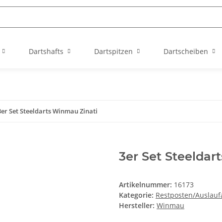
Dartshafts
Dartspitzen
Dartscheiben
3er Set Steeldarts Winmau Zinati
3er Set Steeldar
Artikelnummer:
16173
Kategorie:
Restposten/Auslaufa
Hersteller:
Winmau