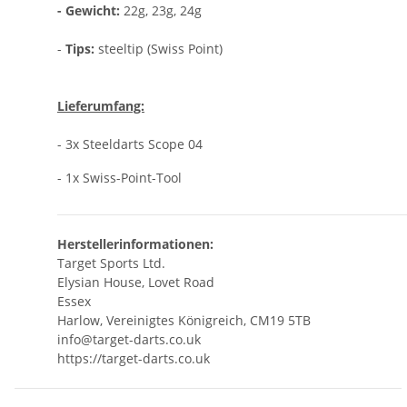
- Gewicht:
22g, 23g, 24g
-
Tips:
steeltip (Swiss Point)
Lieferumfang:
- 3x Steeldarts Scope 04
- 1x Swiss-Point-Tool
Herstellerinformationen:
Target Sports Ltd.
Elysian House, Lovet Road
Essex
Harlow, Vereinigtes Königreich, CM19 5TB
info@target-darts.co.uk
https://target-darts.co.uk