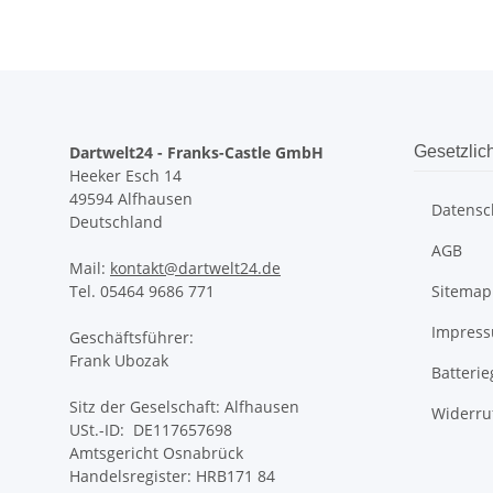
Dartwelt24 - Franks-Castle GmbH
Gesetzlic
Heeker Esch 14
49594 Alfhausen
Datensc
Deutschland
AGB
Mail:
kontakt@dartwelt24.de
Tel. 05464 9686 771
Sitemap
Impres
Geschäftsführer:
Frank Ubozak
Batteri
Sitz der Geselschaft: Alfhausen
Widerru
USt.-ID: DE117657698
Amtsgericht Osnabrück
Handelsregister: HRB171 84