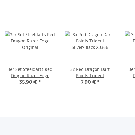
3er Set Steeldarts Red
3x Red Dragon Dart
3er
Dragon Razor Edge
Points Trident
Original
Silver/Black X0366
35,90 €
*
7,90 €
*